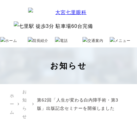
お知らせ
お
ホ
知
第62回「人生が変わる白内障手術・第3
ー
chevron_right
chevron_right
ら
版」出版記念セミナーを開催しました
ム
せ