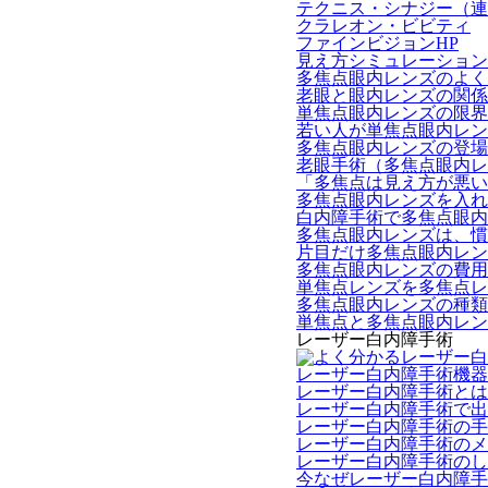
テクニス・シナジー（連
クラレオン・ビビティ
ファインビジョンHP
見え方シミュレーション
多焦点眼内レンズのよく
老眼と眼内レンズの関係
単焦点眼内レンズの限界
若い人が単焦点眼内レン
多焦点眼内レンズの登場
老眼手術（多焦点眼内レ
「多焦点は見え方が悪い
多焦点眼内レンズを入れ
白内障手術で多焦点眼内
多焦点眼内レンズは、慣
片目だけ多焦点眼内レン
多焦点眼内レンズの費用
単焦点レンズを多焦点レ
多焦点眼内レンズの種類
単焦点と多焦点眼内レン
レーザー白内障手術
レーザー白内障手術機器 L
レーザー白内障手術とは
レーザー白内障手術で出
レーザー白内障手術の手
レーザー白内障手術のメ
レーザー白内障手術のし
今なぜレーザー白内障手