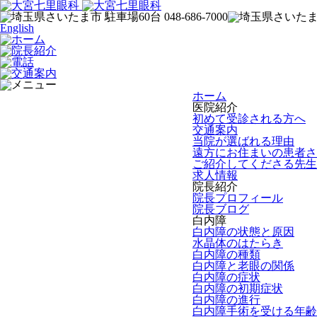
English
ホーム
医院紹介
初めて受診される方へ
交通案内
当院が選ばれる理由
遠方にお住まいの患者さ
ご紹介してくださる先生
求人情報
院長紹介
院長プロフィール
院長ブログ
白内障
白内障の状態と原因
水晶体のはたらき
白内障の種類
白内障と老眼の関係
白内障の症状
白内障の初期症状
白内障の進行
白内障手術を受ける年齢