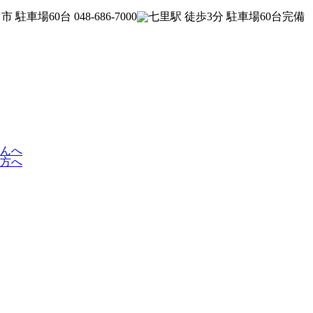
んへ
方へ