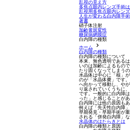
乱視の見え方
多焦点眼内レンズ手術は
乱視用多焦点眼内レンズ
人生が変わる白内障手術
著書
硝子体注射
加齢黄斑変性
糖尿病網膜症
白内障の種類
chevron_right
ホーム
白内障の種類
白内障の種類について
本来、無色透明であるは
いのは加齢によるもので
たり固くなってしまうの
水晶体は中心に「核」が
のが「水晶体嚢」です。
へ向かって移動し、やが
り返されていくうちに、
です。一般的に白内障は
った」と感じることがあ
白内障には他の原因もあ
例えば「
先天性白内障
」
早期発見・早期手術が重
される「
併発白内障
」な
水晶体のはたらきとは
白内障の種類と原因