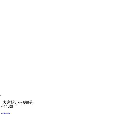
１
線 大宮駅から約9分
～11:30