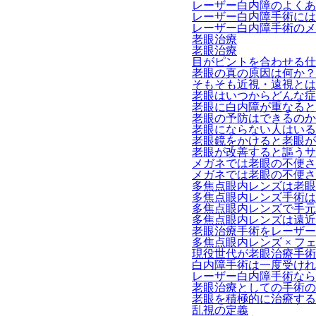
レーザー白内障のよくあ
レーザー白内障手術には
レーザー白内障手術のメ
老眼治療
老眼治療
目がピントを合わせる仕
老眼の真の原因は何か？
そもそも近視・遠視とは
老眼はいつからどんな症
老眼に白内障が重なると
老眼の予防はできるのか
老眼にならない人はいる
老眼鏡をかけると老眼が
老眼が改善すると謳うサ
メガネでは老眼の不便さ
メガネでは老眼の不便さ
多焦点眼内レンズは老眼
多焦点眼内レンズ手術は
多焦点眼内レンズで手元
多焦点眼内レンズは遠近
老眼治療手術をレーザー
多焦点眼内レンズ × 
現役世代が老眼治療手術
白内障手術は一度受けれ
レーザー白内障手術なら
老眼治療としての手術の
老眼を積極的に治療する
乱視の定義