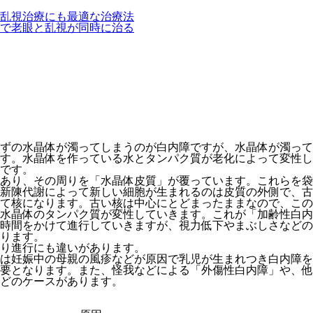
乱視治療にも最適な治療法
で老眼と乱視が同時に治る
ずの水晶体が濁ってしまうのが白内障ですが、水晶体が濁って
す。水晶体を作っている水とタンパク質が老化によって変性し
です。
あり、その周りを「水晶体皮質」が覆っています。これらを袋
新陳代謝によって新しい細胞が生まれるのは皮質の外側で、古
て核になります。古い核は中心にとどまったままなので、この
水晶体のタンパク質が変性していきます。これが「加齢性白内
時間をかけて進行していきますが、視力低下やまぶしさなどの
ります。
り進行にも違いがあります。
は妊娠中の母親の風疹などが原因で乳児が生まれつき白内障を
要となります。また、怪我などによる「
外傷性白内障
」や、他
どのケースがあります。