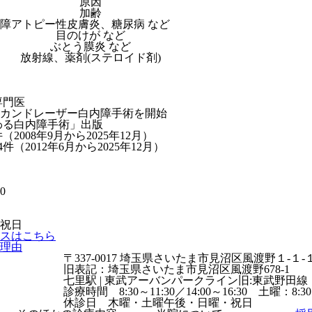
原因
加齢
障
アトピー性皮膚炎、糖尿病 など
目のけが など
ぶとう膜炎 など
放射線、薬剤(ステロイド剤)
専門医
カンドレーザー白内障手術を開始
変わる白内障手術」出版
（2008年9月から2025年12月）
件（2012年6月から2025年12月）
:30
祝日
スはこちら
理由
〒337-0017 埼玉県さいたま市見沼区風渡野１-１-
旧表記：埼玉県さいたま市見沼区風渡野678-1
七里駅 | 東武アーバンパークライン旧:東武野田
診療時間 8:30～11:30／14:00～16:30 土曜：8:30
休診日 木曜・土曜午後・日曜・祝日