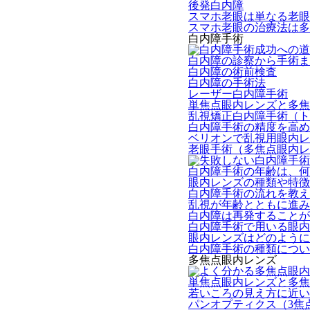
後発白内障
スマホ老眼は単なる老眼
スマホ老眼の治療法は多
白内障手術
白内障の診察から手術ま
白内障の術前検査
白内障の手術法
レーザー白内障手術
単焦点眼内レンズと多焦
乱視矯正白内障手術（ト
白内障手術の精度を高め
ベリオンで乱視用眼内レ
老眼手術（多焦点眼内レ
白内障手術の年齢は、何
眼内レンズの種類や特徴
白内障手術の流れを教え
乱視が年齢とともに進み
白内障は再発することが
白内障手術で用いる眼内
眼内レンズはどのように
白内障手術の種類につい
多焦点眼内レンズ
単焦点眼内レンズと多焦
若いころの見え方に近い
パンオプティクス（3焦