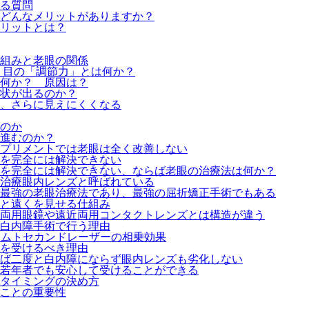
る質問
どんなメリットがありますか？
リットとは？
組みと老眼の関係
 目の「調節力」とは何か？
何か？ 原因は？
状が出るのか？
、さらに見えにくくなる
のか
進むのか？
プリメントでは老眼は全く改善しない
を完全には解決できない
を完全には解決できない、ならば老眼の治療法は何か？
治療眼内レンズと呼ばれている
最強の老眼治療法であり、最強の屈折矯正手術でもある
と遠くを見せる仕組み
両用眼鏡や遠近両用コンタクトレンズとは構造が違う
白内障手術で行う理由
フェムトセカンドレーザーの相乗効果
を受けるべき理由
ば二度と白内障にならず眼内レンズも劣化しない
若年者でも安心して受けることができる
タイミングの決め方
ことの重要性