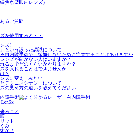
続焦点型眼内レンズ）
あるご質問
ズを使用すると・・
ンズ）
」という誤った認識について
る白内障手術で、後悔しないために注意することはありますか
レンズが向かない人はいますか？
れるまでどのくらいかかりますか？
ズを入れることはできませんか
は？
ンズに変えてみたい
とテクニスシナジーについて
ズの見え方の違いを教えてください
enSx
来ること
順
リット
くみ
術か？