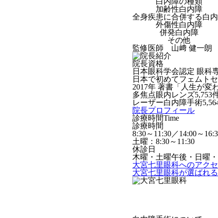
白内障の種類
加齢性白内障
全身疾患に合併する白内
外傷性白内障
併発白内障
その他
監修医師 山﨑 健一朗
院長資格
日本眼科学会認定 眼科
日本で初めてフェムトセ
2017年 著書「人生が
多焦点眼内レンズ5,753件
レーザー白内障手術5,564
院長プロフィール
診療時間
Time
診療時間
8:30～11:30／14:00～16
土曜：8:30～11:30
休診日
木曜・土曜午後・日曜・
大宮七里眼科へのアクセ
大宮七里眼科が選ばれる