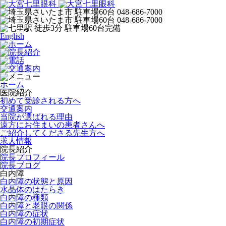
English
ホーム
医院紹介
初めて受診される方へ
交通案内
当院が選ばれる理由
遠方にお住まいの患者さんへ
ご紹介してくださる先生方へ
求人情報
院長紹介
院長プロフィール
院長ブログ
白内障
白内障の状態と原因
水晶体のはたらき
白内障の種類
白内障と老眼の関係
白内障の症状
白内障の初期症状