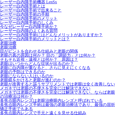
レーザー白内障手術機器 LenSx
レーザー白内障手術とは
レーザー白内障手術で出来ること
レーザー白内障手術の手順
レーザー白内障手術のメリット
レーザー白内障手術のしくみ
今なぜレーザー白内障手術か？
レーザー白内障のよくある質問
レーザー白内障手術にはどんなメリットがありますか？
レーザー白内障手術のメリットとは？
老眼治療
老眼治療
目がピントを合わせる仕組みと老眼の関係
老眼の真の原因は何か？ 目の「調節力」とは何か？
そもそも近視・遠視とは何か？ 原因は？
老眼はいつからどんな症状が出るのか？
老眼に白内障が重なると、さらに見えにくくなる
老眼の予防はできるのか
老眼にならない人はいるのか
老眼鏡をかけると老眼が進むのか？
老眼が改善すると謳うサプリメントでは老眼は全く改善しない
メガネでは老眼の不便さを完全には解決できない
メガネでは老眼の不便さを完全には解決できない、ならば老眼
の治療法は何か？
多焦点眼内レンズは老眼治療眼内レンズと呼ばれている
多焦点眼内レンズ手術は最強の老眼治療法であり、最強の屈折
矯正手術でもある
多焦点眼内レンズで手元と遠くを見せる仕組み