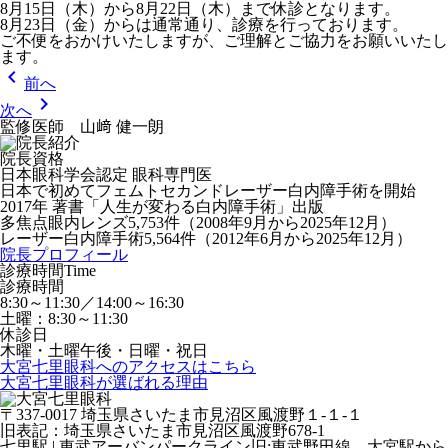
8月15日（木）から8月22日（木）まで休診となります。
8月23日（金）からは通常通り、診療を行っております。
ご不便をおかけいたしますが、ご理解とご協力をお願いいたし
ます。
chevron_left
前へ
chevron_right
次へ
監修医師 山﨑 健一朗
院長資格
日本眼科学会認定 眼科専門医
日本で初めてフェムトセカンドレーザー白内障手術を開始
2017年 著書「人生が変わる白内障手術」出版
多焦点眼内レンズ5,753件（2008年9月から2025年12月）
レーザー白内障手術5,564件（2012年6月から2025年12月）
院長プロフィール
診療時間
Time
診療時間
8:30～11:30／14:00～16:30
土曜：8:30～11:30
休診日
木曜・土曜午後・日曜・祝日
大宮七里眼科へのアクセスはこちら
大宮七里眼科が選ばれる理由
〒337-0017 埼玉県さいたま市見沼区風渡野１-１-１
旧表記：埼玉県さいたま市見沼区風渡野678-1
七里駅 | 東武アーバンパークライン旧:東武野田線 大宮駅から