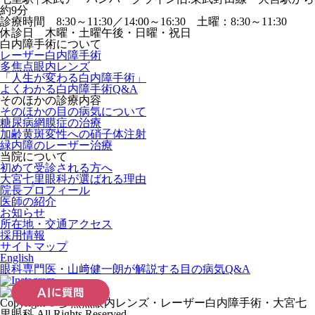
約9分
診療時間 8:30～11:30／14:00～16:30 土曜：8:30～11:30
休診日 木曜・土曜午後・日曜・祝日
白内障手術について
レーザー白内障手術
多焦点眼内レンズ
「人生が変わる白内障手術」
よくわかる白内障手術Q&A
そのほかの診療内容
そのほかの目の病気について
糖尿病網膜症の治療
加齢黄斑変性への硝子体注射
緑内障のレーザー治療
当院について
初めて受診される方へ
大宮七里眼科が選ばれる理由
院長プロフィール
医師の紹介
お知らせ
所在地・交通アクセス
採用情報
サイトマップ
English
眼科専門医・山﨑健一朗が解説する目の病気Q&A
Copyright © 多焦点眼内レンズ・レーザー白内障手術・大宮七
里眼科 All Rights Reserved.