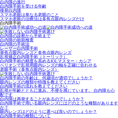
白内障の進行
白内障手術を受ける年齢
後発白内障
スマホ老眼は単なる老眼のこと
スマホ老眼の治療法は多焦点眼内レンズだけ
白内障手術
白内障の診察から手術まで
白内障の術前検査
白内障の手術法
レーザー白内障手術
単焦点眼内レンズと多焦点眼内レンズ
乱視矯正白内障手術（トーリック）
白内障手術の精度を高めるIOLマスター・カシア
ベリオンで乱視用眼内レンズの軸を正確に合わせる
老眼手術（多焦点眼内レンズ）
白内障手術の年齢は、何歳頃が適切でしょうか？
眼内レンズの種類や特徴を教えてください
白内障手術の流れを教えてください
乱視が年齢とともに進み、不便を感じています。 白内障も心
配です
白内障は再発することがあるのでしょうか？
白内障手術で用いる眼内レンズにはどのような種類があります
か？
眼内レンズはどのように選べば良いのでしょうか？
白内障手術の種類について