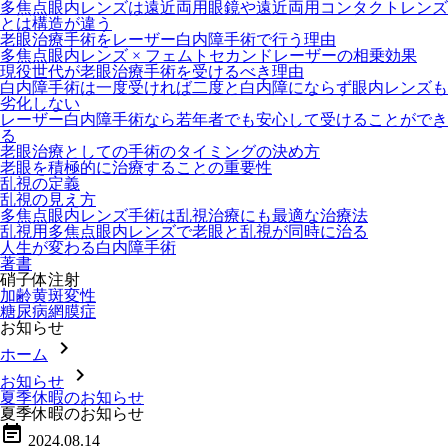
多焦点眼内レンズは遠近両用眼鏡や遠近両用コンタクトレンズ
とは構造が違う
老眼治療手術をレーザー白内障手術で行う理由
多焦点眼内レンズ × フェムトセカンドレーザーの相乗効果
現役世代が老眼治療手術を受けるべき理由
白内障手術は一度受ければ二度と白内障にならず眼内レンズも
劣化しない
レーザー白内障手術なら若年者でも安心して受けることができ
る
老眼治療としての手術のタイミングの決め方
老眼を積極的に治療することの重要性
乱視の定義
乱視の見え方
多焦点眼内レンズ手術は乱視治療にも最適な治療法
乱視用多焦点眼内レンズで老眼と乱視が同時に治る
人生が変わる白内障手術
著書
硝子体注射
加齢黄斑変性
糖尿病網膜症
お知らせ
chevron_right
ホーム
chevron_right
お知らせ
夏季休暇のお知らせ
夏季休暇のお知らせ
event_note
2024.08.14