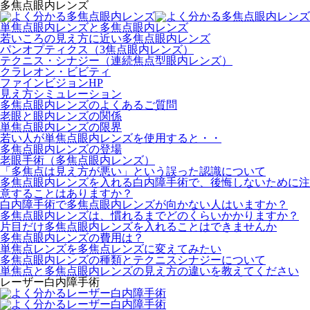
多焦点眼内レンズ
単焦点眼内レンズと多焦点眼内レンズ
若いころの見え方に近い多焦点眼内レンズ
パンオプティクス（3焦点眼内レンズ）
テクニス・シナジー（連続焦点型眼内レンズ）
クラレオン・ビビティ
ファインビジョンHP
見え方シミュレーション
多焦点眼内レンズのよくあるご質問
老眼と眼内レンズの関係
単焦点眼内レンズの限界
若い人が単焦点眼内レンズを使用すると・・
多焦点眼内レンズの登場
老眼手術（多焦点眼内レンズ）
「多焦点は見え方が悪い」という誤った認識について
多焦点眼内レンズを入れる白内障手術で、後悔しないために注
意することはありますか？
白内障手術で多焦点眼内レンズが向かない人はいますか？
多焦点眼内レンズは、慣れるまでどのくらいかかりますか？
片目だけ多焦点眼内レンズを入れることはできませんか
多焦点眼内レンズの費用は？
単焦点レンズを多焦点レンズに変えてみたい
多焦点眼内レンズの種類とテクニスシナジーについて
単焦点と多焦点眼内レンズの見え方の違いを教えてください
レーザー白内障手術